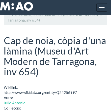
Vés al contingut
Togg
Inici
navig
Cap de noia, còpia d'una làmina (Museu d'Art Modern de
Tarragona, inv 654)
Cap de noia, còpia d'una
làmina (Museu d'Art
Modern de Tarragona,
inv 654)
Wikilink:
http://www.wikidata.org/entity/Q24256997
Autor:
Julio Antonio
Col·lecció: