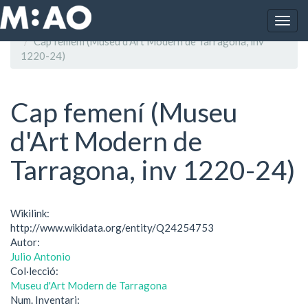
Vés al contingut
Togg
Inici
navig
Cap femení (Museu d'Art Modern de Tarragona, inv
1220-24)
Cap femení (Museu
d'Art Modern de
Tarragona, inv 1220-24)
Wikilink:
http://www.wikidata.org/entity/Q24254753
Autor:
Julio Antonio
Col·lecció:
Museu d'Art Modern de Tarragona
Num. Inventari: