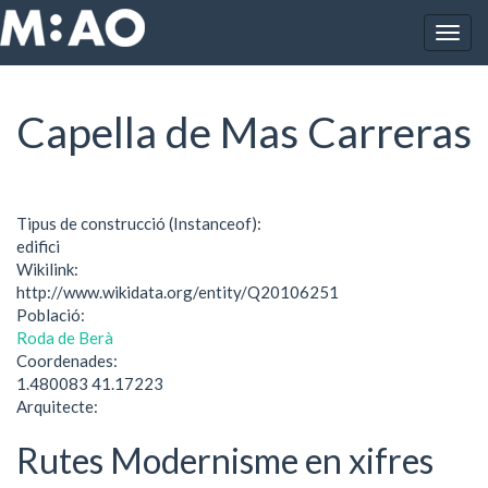
Vés al contingut
Togg
Inici
Capella de Mas Carreras
navig
Capella de Mas Carreras
Tipus de construcció (Instanceof):
edifici
Wikilink:
http://www.wikidata.org/entity/Q20106251
Població:
Roda de Berà
Coordenades:
1.480083 41.17223
Arquitecte:
Rutes Modernisme en xifres