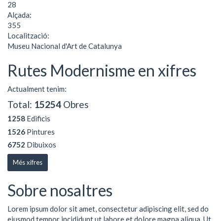
28
Alçada:
355
Localització:
Museu Nacional d'Art de Catalunya
Rutes Modernisme en xifres
Actualment tenim:
Total:
15254
Obres
1258
Edificis
1526
Pintures
6752
Dibuixos
Més xifres
Sobre nosaltres
Lorem ipsum dolor sit amet, consectetur adipiscing elit, sed do
eiusmod tempor incididunt ut labore et dolore magna aliqua. Ut