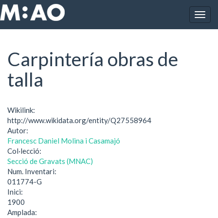
Vés al contingut
Togg
Inici
Carpintería obras de talla
navig
Carpintería obras de
talla
Wikilink:
http://www.wikidata.org/entity/Q27558964
Autor:
Francesc Daniel Molina i Casamajó
Col·lecció:
Secció de Gravats (MNAC)
Num. Inventari:
011774-G
Inici:
1900
Amplada: