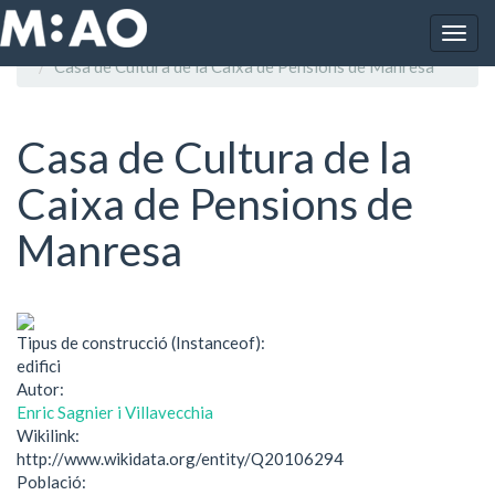
Vés al contingut
Togg
Inici
navig
Casa de Cultura de la Caixa de Pensions de Manresa
Casa de Cultura de la
Caixa de Pensions de
Manresa
Tipus de construcció (Instanceof):
edifici
Autor:
Enric Sagnier i Villavecchia
Wikilink:
http://www.wikidata.org/entity/Q20106294
Població: