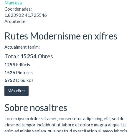
Manresa
Coordenades:
1.823902 41.725546
Arquitecte:
Rutes Modernisme en xifres
Actualment tenim:
Total:
15254
Obres
1258
Edificis
1526
Pintures
6752
Dibuixos
Més xifres
Sobre nosaltres
Lorem ipsum dolor sit amet, consectetur adipiscing elit, sed do
eiusmod tempor incididunt ut labore et dolore magna aliqua. Ut
enim ad minim veniam, quis nostrud exercitation ullamco laboris