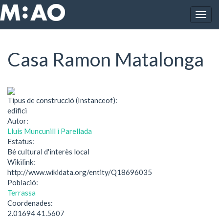
Vés al contingut
Togg
Inici
Casa Ramon Matalonga
navig
Casa Ramon Matalonga
Tipus de construcció (Instanceof):
edifici
Autor:
Lluís Muncunill i Parellada
Estatus:
Bé cultural d'interès local
Wikilink:
http://www.wikidata.org/entity/Q18696035
Població:
Terrassa
Coordenades:
2.01694 41.5607