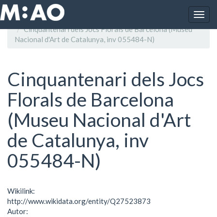
Vés al contingut
Togg
Inici
navig
Cinquantenari dels Jocs Florals de Barcelona (Museu
Nacional d'Art de Catalunya, inv 055484-N)
Cinquantenari dels Jocs
Florals de Barcelona
(Museu Nacional d'Art
de Catalunya, inv
055484-N)
Wikilink:
http://www.wikidata.org/entity/Q27523873
Autor: