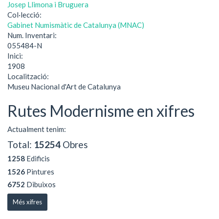
Josep Llimona i Bruguera
Col·lecció:
Gabinet Numismàtic de Catalunya (MNAC)
Num. Inventari:
055484-N
Inici:
1908
Localització:
Museu Nacional d'Art de Catalunya
Rutes Modernisme en xifres
Actualment tenim:
Total:
15254
Obres
1258
Edificis
1526
Pintures
6752
Dibuixos
Més xifres