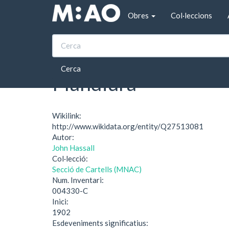
Vés al contingut
Obres
Col·leccions
Inici
Circol Artistich. Exposicio de cartells org
Circol Artistich. Exp
Cerca
Plandiura
Wikilink:
http://www.wikidata.org/entity/Q27513081
Autor:
John Hassall
Col·lecció:
Secció de Cartells (MNAC)
Num. Inventari:
004330-C
Inici:
1902
Esdeveniments significatius: