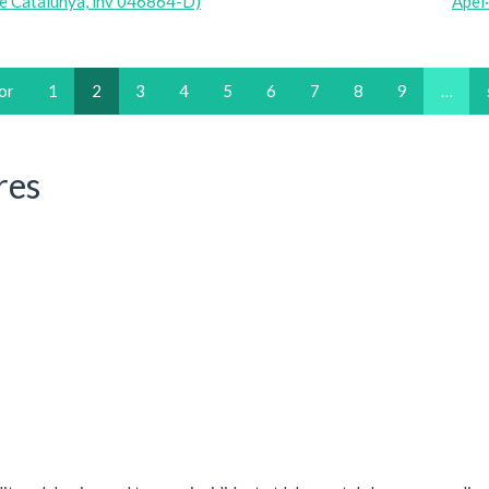
e Catalunya, inv 046864-D)
Apel
ior
1
2
3
4
5
6
7
8
9
…
res