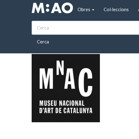
Vés al contingut
Obres
Col·leccions
Inici
Museu Nacional d'Art de Catalunya
Sec
Secció de Dibuix (
Cerca