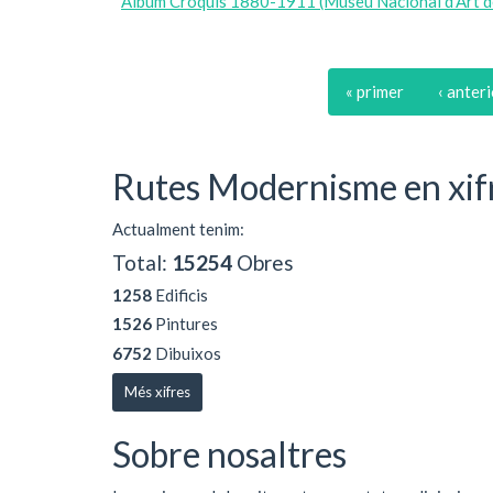
Àlbum Croquis 1880-1911 (Museu Nacional d'Art d
« primer
‹ anter
Rutes Modernisme en xif
Actualment tenim:
Total:
15254
Obres
1258
Edificis
1526
Pintures
6752
Dibuixos
Més xifres
Sobre nosaltres