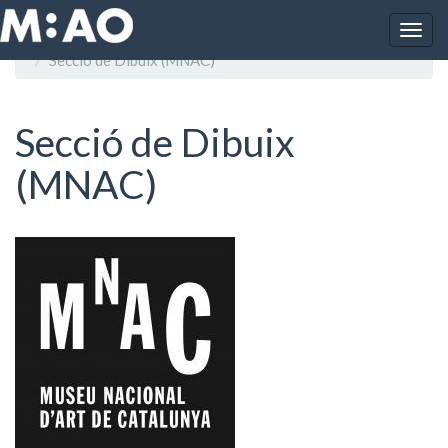
Vés al contingut
Togg
Inici
Museu Nacional d'Art de Catalunya
navig
Secció de Dibuix (MNAC)
Secció de Dibuix
(MNAC)