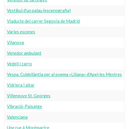
Vestíbul d'un palau (escenografia)
Viaducte del carrer Segovia de Madrid
Varies escenes
Vilanova
Venedor ambulant
Vedell i carro
Vespa. Culdellàntia per al poema «Liliana» d'Apel·les Mestres
Vidriera i altar
Villeneuve St. Georges
Vibració-Paisatge
Valenciana
Une rue à Montmartre