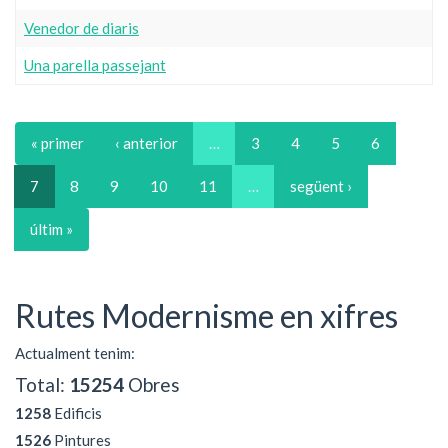
Venedor de diaris
Una parella passejant
« primer
‹ anterior
…
3
4
5
6
7
8
9
10
11
…
següent ›
últim »
Rutes Modernisme en xifres
Actualment tenim:
Total:
15254
Obres
1258
Edificis
1526
Pintures