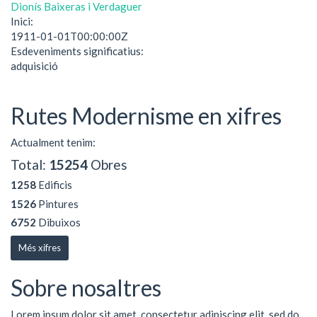
Dionís Baixeras i Verdaguer
Inici:
1911-01-01T00:00:00Z
Esdeveniments significatius:
adquisició
Rutes Modernisme en xifres
Actualment tenim:
Total:
15254
Obres
1258
Edificis
1526
Pintures
6752
Dibuixos
Més xifres
Sobre nosaltres
Lorem ipsum dolor sit amet, consectetur adipiscing elit, sed do