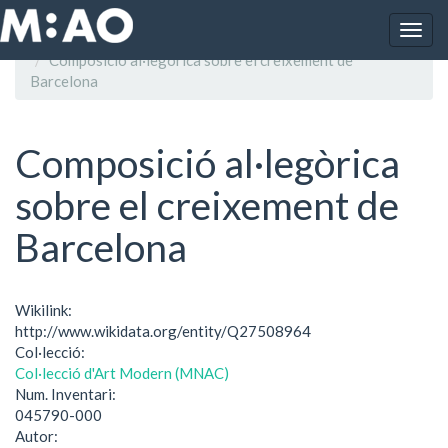
Vés al contingut
Togg
Inici
navig
Composició al·legòrica sobre el creixement de
Barcelona
Composició al·legòrica
sobre el creixement de
Barcelona
Wikilink:
http://www.wikidata.org/entity/Q27508964
Col·lecció:
Col·lecció d'Art Modern (MNAC)
Num. Inventari:
045790-000
Autor: