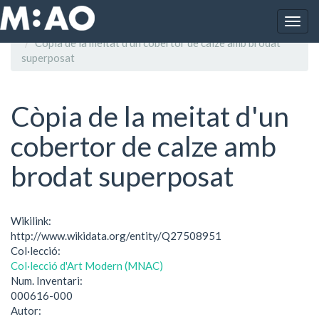
Vés al contingut
Togg
Inici
navig
Còpia de la meitat d'un cobertor de calze amb brodat
superposat
Còpia de la meitat d'un
cobertor de calze amb
brodat superposat
Wikilink:
http://www.wikidata.org/entity/Q27508951
Col·lecció:
Col·lecció d'Art Modern (MNAC)
Num. Inventari:
000616-000
Autor: