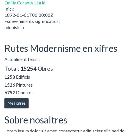
Emília Coranty Llurià
Inici:
1892-01-01T00:00:00Z
Esdeveniments significatius:
adquisició
Rutes Modernisme en xifres
Actualment tenim:
Total:
15254
Obres
1258
Edificis
1526
Pintures
6752
Dibuixos
Més xifres
Sobre nosaltres
Lorem ipsum dolor sit amet, consectetur adipiscing elit, sed do