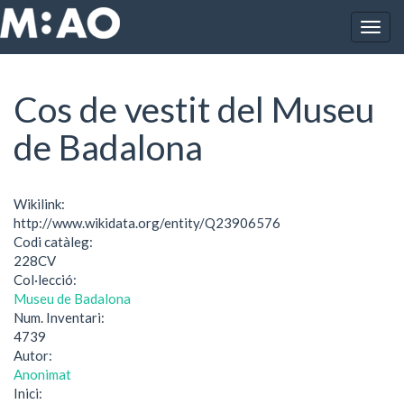
Vés al contingut
Togg
Inici
Cos de vestit del Museu de Badalona
navig
Cos de vestit del Museu
de Badalona
Wikilink:
http://www.wikidata.org/entity/Q23906576
Codi catàleg:
228CV
Col·lecció:
Museu de Badalona
Num. Inventari:
4739
Autor:
Anonimat
Inici: