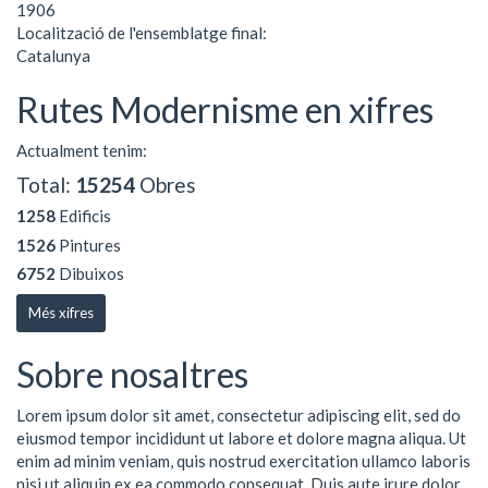
1906
Localització de l'ensemblatge final:
Catalunya
Rutes Modernisme en xifres
Actualment tenim:
Total:
15254
Obres
1258
Edificis
1526
Pintures
6752
Dibuixos
Més xifres
Sobre nosaltres
Lorem ipsum dolor sit amet, consectetur adipiscing elit, sed do
eiusmod tempor incididunt ut labore et dolore magna aliqua. Ut
enim ad minim veniam, quis nostrud exercitation ullamco laboris
nisi ut aliquip ex ea commodo consequat. Duis aute irure dolor