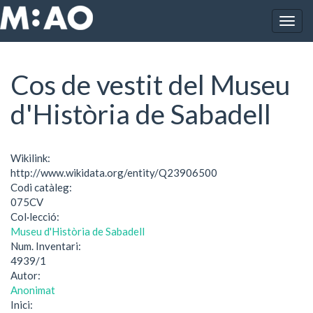
Vés al contingut
Togg
Inici
Cos de vestit del Museu d'Història de Sabadell
navig
Cos de vestit del Museu
d'Història de Sabadell
Wikilink:
http://www.wikidata.org/entity/Q23906500
Codi catàleg:
075CV
Col·lecció:
Museu d'Història de Sabadell
Num. Inventari:
4939/1
Autor:
Anonimat
Inici: