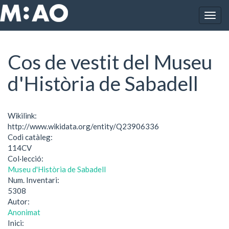
Vés al contingut
Togg
Inici
Cos de vestit del Museu d'Història de Sabadell
navig
Cos de vestit del Museu
d'Història de Sabadell
Wikilink:
http://www.wikidata.org/entity/Q23906336
Codi catàleg:
114CV
Col·lecció:
Museu d'Història de Sabadell
Num. Inventari:
5308
Autor:
Anonimat
Inici: