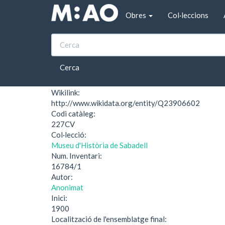
Vés al contingut
Obres
Col·leccions
Inici
Cos de vestit del Museu d'Història de Saba
Cos de vestit del Mu
Cerca
Wikilink:
http://www.wikidata.org/entity/Q23906602
Codi catàleg:
227CV
Col·lecció:
Museu d'Història de Sabadell
Num. Inventari:
16784/1
Autor:
Anonimat
Inici:
1900
Localització de l'ensemblatge final: