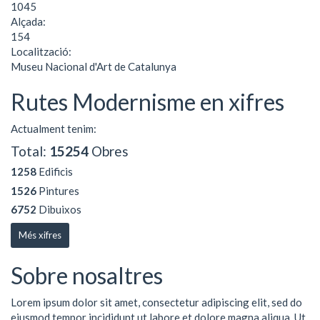
1045
Alçada:
154
Localització:
Museu Nacional d'Art de Catalunya
Rutes Modernisme en xifres
Actualment tenim:
Total:
15254
Obres
1258
Edificis
1526
Pintures
6752
Dibuixos
Més xifres
Sobre nosaltres
Lorem ipsum dolor sit amet, consectetur adipiscing elit, sed do
eiusmod tempor incididunt ut labore et dolore magna aliqua. Ut