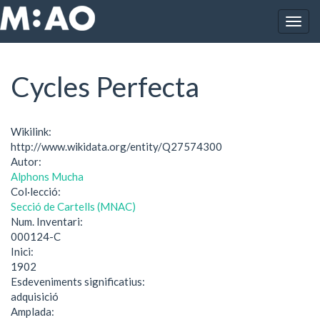
Vés al contingut
Togg
Inici
Cycles Perfecta
navig
Cycles Perfecta
Wikilink:
http://www.wikidata.org/entity/Q27574300
Autor:
Alphons Mucha
Col·lecció:
Secció de Cartells (MNAC)
Num. Inventari:
000124-C
Inici:
1902
Esdeveniments significatius:
adquisició
Amplada: