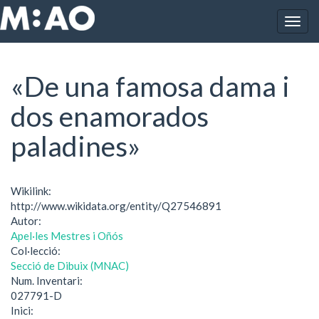
Vés al contingut
Togg
Inici
«De una famosa dama i dos enamorados paladines»
navig
«De una famosa dama i
dos enamorados
paladines»
Wikilink:
http://www.wikidata.org/entity/Q27546891
Autor:
Apel·les Mestres i Oñós
Col·lecció:
Secció de Dibuix (MNAC)
Num. Inventari:
027791-D
Inici: