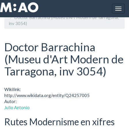
Vés al contingut
Togg
Inici
navig
Doctor Barrachina (Museu d'Art Modern de Tarragona,
inv 3054)
Doctor Barrachina
(Museu d'Art Modern de
Tarragona, inv 3054)
Wikilink:
http://www.wikidata.org/entity/Q24257005
Autor:
Julio Antonio
Rutes Modernisme en xifres