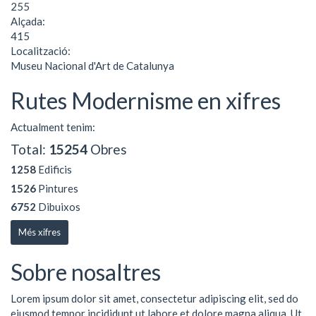
255
Alçada:
415
Localització:
Museu Nacional d'Art de Catalunya
Rutes Modernisme en xifres
Actualment tenim:
Total:
15254
Obres
1258
Edificis
1526
Pintures
6752
Dibuixos
Més xifres
Sobre nosaltres
Lorem ipsum dolor sit amet, consectetur adipiscing elit, sed do
eiusmod tempor incididunt ut labore et dolore magna aliqua. Ut