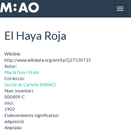
Vés al contingut
Togg
Inici
El Haya Roja
navig
El Haya Roja
Wikilink:
http://www.wikidata.org/entity/Q27530735
Autor:
Marià Foix i Prats
Col·lecció:
Secció de Cartells (MNAC)
Num. Inventari:
000409-C
Inici:
1902
Esdeveniments significatius:
adquisició
Amplada: