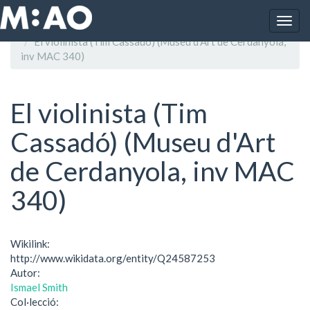
Vés al contingut
Togg
Inici
navig
El violinista (Tim Cassadó) (Museu d'Art de Cerdanyola,
inv MAC 340)
El violinista (Tim
Cassadó) (Museu d'Art
de Cerdanyola, inv MAC
340)
Wikilink:
http://www.wikidata.org/entity/Q24587253
Autor:
Ismael Smith
Col·lecció: