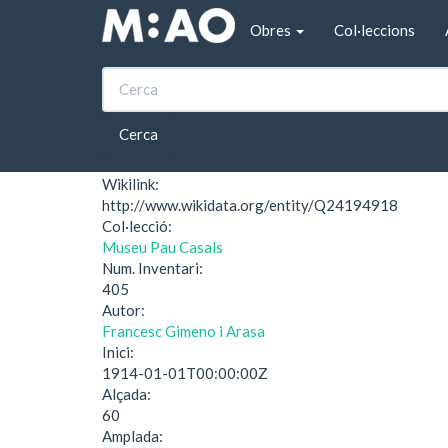
Vés al contingut
Obres
Col·leccions
Inici
Entorns de Barcelona
Entorns de Barcelon
Cerca
Wikilink:
http://www.wikidata.org/entity/Q24194918
Col·lecció:
Museu Pau Casals
Num. Inventari:
405
Autor:
Francesc Gimeno i Arasa
Inici:
1914-01-01T00:00:00Z
Alçada:
60
Amplada: