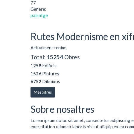
77
Gènere:
paisatge
Rutes Modernisme en xif
Actualment tenim:
Total:
15254
Obres
1258
Edificis
1526
Pintures
6752
Dibuixos
Més xifres
Sobre nosaltres
Lorem ipsum dolor sit amet, consectetur adipiscing e
exercitation ullamco laboris nisi ut aliquip ex ea co