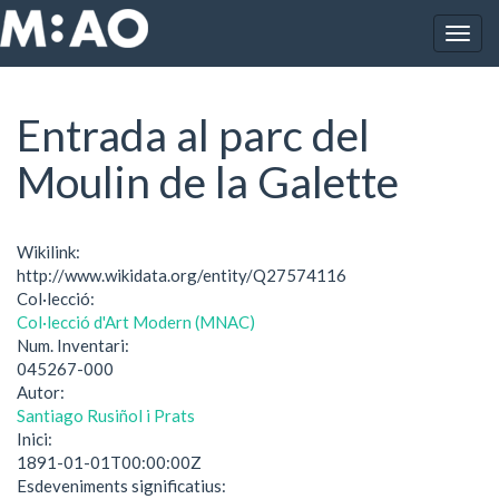
Vés al contingut
Togg
Inici
Entrada al parc del Moulin de la Galette
navig
Entrada al parc del
Moulin de la Galette
Wikilink:
http://www.wikidata.org/entity/Q27574116
Col·lecció:
Col·lecció d'Art Modern (MNAC)
Num. Inventari:
045267-000
Autor:
Santiago Rusiñol i Prats
Inici:
1891-01-01T00:00:00Z
Esdeveniments significatius: