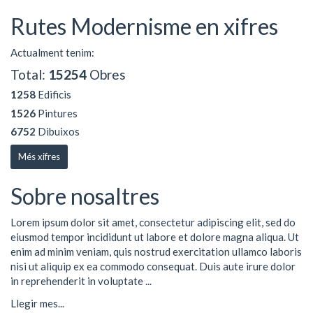
Rutes Modernisme en xifres
Actualment tenim:
Total:
15254
Obres
1258
Edificis
1526
Pintures
6752
Dibuixos
Més xifres
Sobre nosaltres
Lorem ipsum dolor sit amet, consectetur adipiscing elit, sed do
eiusmod tempor incididunt ut labore et dolore magna aliqua. Ut
enim ad minim veniam, quis nostrud exercitation ullamco laboris
nisi ut aliquip ex ea commodo consequat. Duis aute irure dolor
in reprehenderit in voluptate ...
Llegir mes...