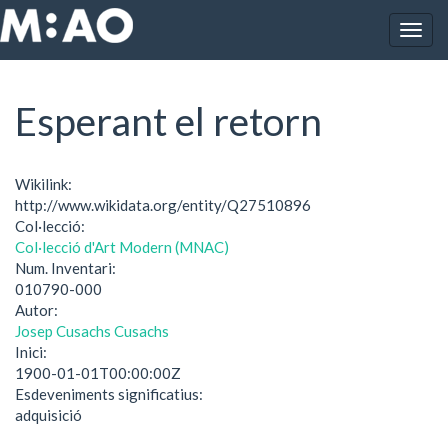
Vés al contingut
Togg
Inici
Esperant el retorn
navig
Esperant el retorn
Wikilink:
http://www.wikidata.org/entity/Q27510896
Col·lecció:
Col·lecció d'Art Modern (MNAC)
Num. Inventari:
010790-000
Autor:
Josep Cusachs Cusachs
Inici:
1900-01-01T00:00:00Z
Esdeveniments significatius:
adquisició