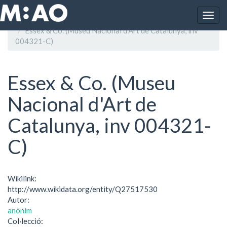
Vés al contingut
Togg
Inici
navig
Essex & Co. (Museu Nacional d'Art de Catalunya, inv
004321-C)
Essex & Co. (Museu
Nacional d'Art de
Catalunya, inv 004321-
C)
Wikilink:
http://www.wikidata.org/entity/Q27517530
Autor:
anònim
Col·lecció: