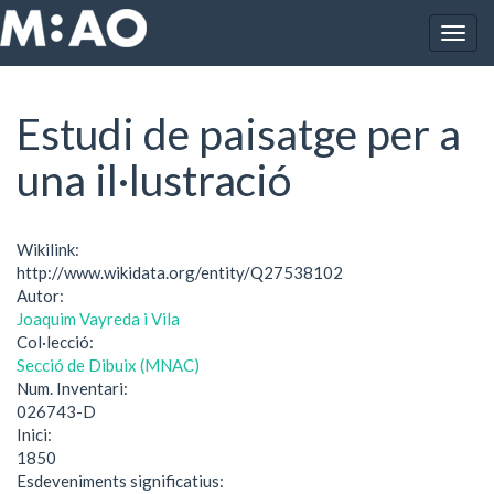
Vés al contingut
Togg
Inici
Estudi de paisatge per a una il·lustració
navig
Estudi de paisatge per a
una il·lustració
Wikilink:
http://www.wikidata.org/entity/Q27538102
Autor:
Joaquim Vayreda i Vila
Col·lecció:
Secció de Dibuix (MNAC)
Num. Inventari:
026743-D
Inici:
1850
Esdeveniments significatius: