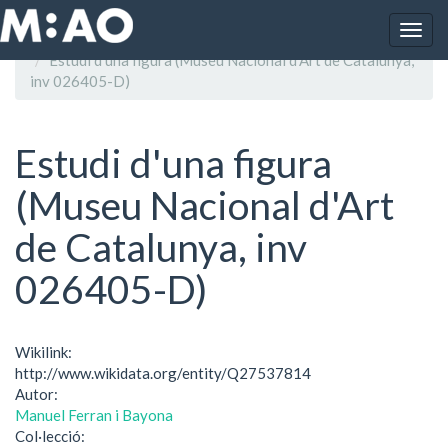
Vés al contingut
Togg
Inici
navig
Estudi d'una figura (Museu Nacional d'Art de Catalunya,
inv 026405-D)
Estudi d'una figura
(Museu Nacional d'Art
de Catalunya, inv
026405-D)
Wikilink:
http://www.wikidata.org/entity/Q27537814
Autor:
Manuel Ferran i Bayona
Col·lecció: