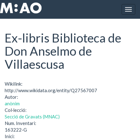
Vés al contingut
Togg
Inici
Ex-libris Biblioteca de Don Anselmo de Villaescusa
navig
Ex-libris Biblioteca de
Don Anselmo de
Villaescusa
Wikilink:
http://www.wikidata.org/entity/Q27567007
Autor:
anònim
Col·lecció:
Secció de Gravats (MNAC)
Num. Inventari:
163222-G
Inici: