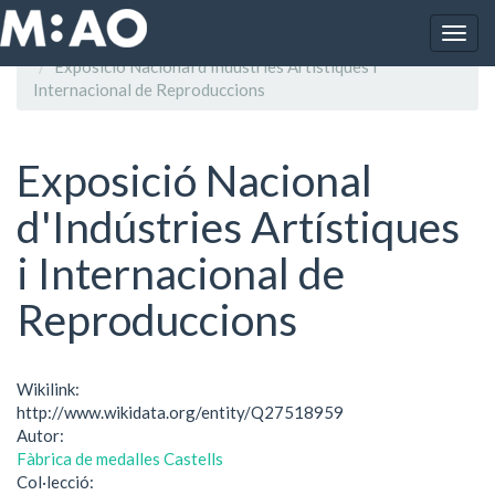
Vés al contingut
Togg
Inici
navig
Exposició Nacional d'Indústries Artístiques i
Internacional de Reproduccions
Exposició Nacional
d'Indústries Artístiques
i Internacional de
Reproduccions
Wikilink:
http://www.wikidata.org/entity/Q27518959
Autor:
Fàbrica de medalles Castells
Col·lecció: