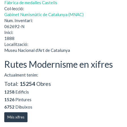
Fàbrica de medalles Castells
Col·lecció:
Gabinet Numismàtic de Catalunya (MNAC)
Num. Inventari:
062692-N
Inici:
1888
Localització:
Museu Nacional d'Art de Catalunya
Rutes Modernisme en xifres
Actualment tenim:
Total:
15254
Obres
1258
Edificis
1526
Pintures
6752
Dibuixos
Més xifres