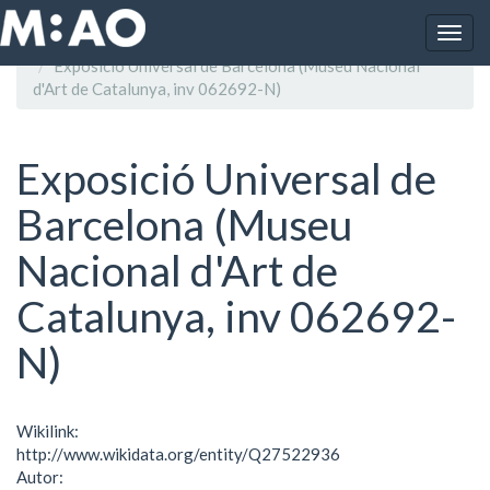
Vés al contingut
Togg
Inici
navig
Exposició Universal de Barcelona (Museu Nacional
d'Art de Catalunya, inv 062692-N)
Exposició Universal de
Barcelona (Museu
Nacional d'Art de
Catalunya, inv 062692-
N)
Wikilink:
http://www.wikidata.org/entity/Q27522936
Autor: