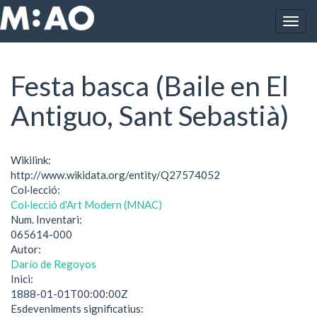
Vés al contingut
Togg
Inici
Festa basca (Baile en El Antiguo, Sant Sebastià)
navig
Festa basca (Baile en El
Antiguo, Sant Sebastià)
Wikilink:
http://www.wikidata.org/entity/Q27574052
Col·lecció:
Col·lecció d'Art Modern (MNAC)
Num. Inventari:
065614-000
Autor:
Darío de Regoyos
Inici:
1888-01-01T00:00:00Z
Esdeveniments significatius: