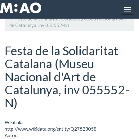
Vés al contingut
Togg
Inici
navig
Festa de la Solidaritat Catalana (Museu Nacional d'Art
de Catalunya, inv 055552-N)
Festa de la Solidaritat
Catalana (Museu
Nacional d'Art de
Catalunya, inv 055552-
N)
Wikilink:
http://www.wikidata.org/entity/Q27523058
Autor: