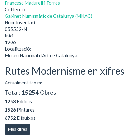
Francesc Madurell i Torres
Col·lecció:
Gabinet Numismàtic de Catalunya (MNAC)
Num. Inventari:
055552-N
Inici:
1906
Localització:
Museu Nacional d'Art de Catalunya
Rutes Modernisme en xifres
Actualment tenim:
Total:
15254
Obres
1258
Edificis
1526
Pintures
6752
Dibuixos
Més xifres