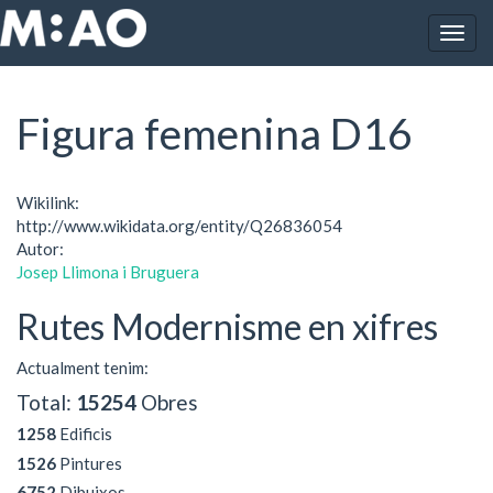
Vés al contingut
Togg
Inici
Figura femenina D16
navig
Figura femenina D16
Wikilink:
http://www.wikidata.org/entity/Q26836054
Autor:
Josep Llimona i Bruguera
Rutes Modernisme en xifres
Actualment tenim:
Total:
15254
Obres
1258
Edificis
1526
Pintures
6752
Dibuixos