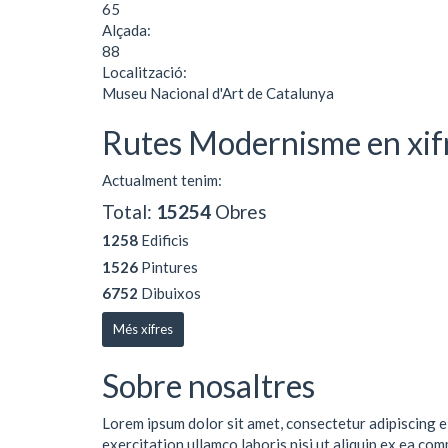
65
Alçada:
88
Localització:
Museu Nacional d'Art de Catalunya
Rutes Modernisme en xif
Actualment tenim:
Total:
15254
Obres
1258
Edificis
1526
Pintures
6752
Dibuixos
Més xifres
Sobre nosaltres
Lorem ipsum dolor sit amet, consectetur adipiscing e
exercitation ullamco laboris nisi ut aliquip ex ea co