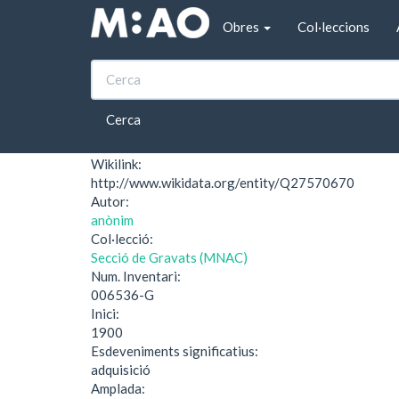
Vés al contingut
Obres
Col·leccions
Inici
Figura femenina tocant l'arpa
Figura femenina toca
Cerca
Wikilink:
http://www.wikidata.org/entity/Q27570670
Autor:
anònim
Col·lecció:
Secció de Gravats (MNAC)
Num. Inventari:
006536-G
Inici:
1900
Esdeveniments significatius:
adquisició
Amplada: