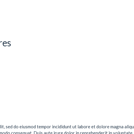
res
lit, sed do eiusmod tempor incididunt ut labore et dolore magna aliqu
mmodo consequat. Duis aute irure dolor in reprehenderit in voluptate .