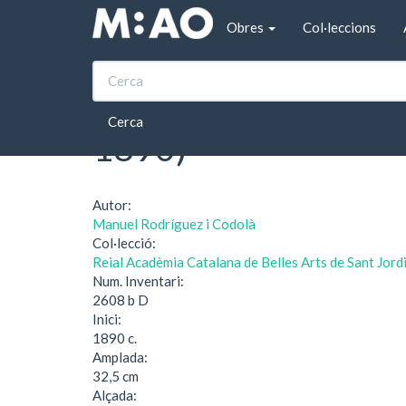
Vés al contingut
Obres
Col·leccions
Inici
Figura masculina de tres quarts. Estudi d'o
Figura masculina de 
Cerca
1890)
Autor:
Manuel Rodríguez i Codolà
Col·lecció:
Reial Acadèmia Catalana de Belles Arts de Sant Jord
Num. Inventari:
2608 b D
Inici:
1890 c.
Amplada:
32,5 cm
Alçada: