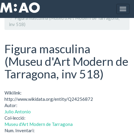
Vés al contingut
Togg
Inici
navig
Figura masculina (Museu d'Art Modern de Tarragona,
inv 518)
Figura masculina
(Museu d'Art Modern de
Tarragona, inv 518)
Wikilink:
http://www.wikidata.org/entity/Q24256872
Autor:
Julio Antonio
Col·lecció:
Museu d'Art Modern de Tarragona
Num. Inventari: