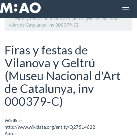
Vés al contingut
Togg
Inici
navig
Firas y festas de Vilanova y Geltrú (Museu Nacional
d'Art de Catalunya, inv 000379-C)
Firas y festas de
Vilanova y Geltrú
(Museu Nacional d'Art
de Catalunya, inv
000379-C)
Wikilink:
http://www.wikidata.org/entity/Q27514622
Autor: