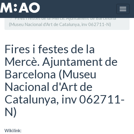
Vés al contingut
Togg
Inici
navig
Fires i festes de la Mercè. Ajuntament de Barcelona
(Museu Nacional d'Art de Catalunya, inv 062711-N)
Fires i festes de la
Mercè. Ajuntament de
Barcelona (Museu
Nacional d'Art de
Catalunya, inv 062711-
N)
Wikilink: