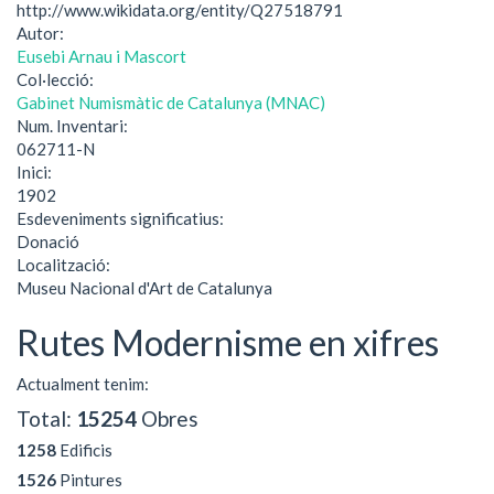
http://www.wikidata.org/entity/Q27518791
Autor:
Eusebi Arnau i Mascort
Col·lecció:
Gabinet Numismàtic de Catalunya (MNAC)
Num. Inventari:
062711-N
Inici:
1902
Esdeveniments significatius:
Donació
Localització:
Museu Nacional d'Art de Catalunya
Rutes Modernisme en xifres
Actualment tenim:
Total:
15254
Obres
1258
Edificis
1526
Pintures