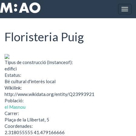
Vés al contingut
Togg
Inici
Floristeria Puig
navig
Floristeria Puig
Tipus de construcció (Instanceof):
edifici
Estatus:
Bé cultural d'interès local
Wikilink:
http://www.wikidata.org/entity/Q23993921
Població:
el Masnou
Carrer:
Plaça de la Llibertat, 5
Coordenades:
2.318055555 41.479166666