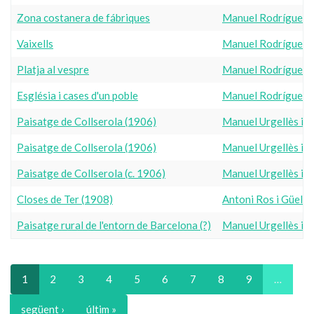
Zona costanera de fábriques
Manuel Rodríguez i
Vaixells
Manuel Rodríguez i
Platja al vespre
Manuel Rodríguez i
Església i cases d'un poble
Manuel Rodríguez i
Paisatge de Collserola (1906)
Manuel Urgellès i T
Paisatge de Collserola (1906)
Manuel Urgellès i T
Paisatge de Collserola (c. 1906)
Manuel Urgellès i T
Closes de Ter (1908)
Antoni Ros i Güell
Paisatge rural de l'entorn de Barcelona (?)
Manuel Urgellès i T
1
2
3
4
5
6
7
8
9
…
següent ›
últim »