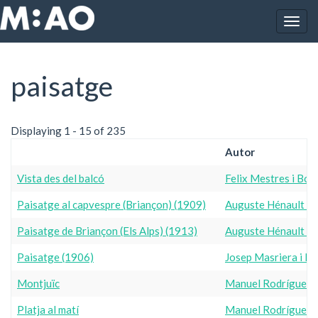
Vés al contingut
Togg
Inici
paisatge
navig
paisatge
Displaying 1 - 15 of 235
Autor
Vista des del balcó
Felix Mestres i Borr
Paisatge al capvespre (Briançon) (1909)
Auguste Hénault i 
Paisatge de Briançon (Els Alps) (1913)
Auguste Hénault i 
Paisatge (1906)
Josep Masriera i 
Montjuïc
Manuel Rodríguez i
Platja al matí
Manuel Rodríguez i