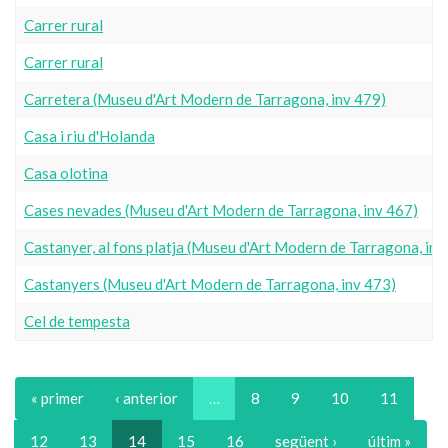
Carrer rural
Carrer rural
Carretera (Museu d'Art Modern de Tarragona, inv 479)
Casa i riu d'Holanda
Casa olotina
Cases nevades (Museu d'Art Modern de Tarragona, inv 467)
Castanyer, al fons platja (Museu d'Art Modern de Tarragona, inv
Castanyers (Museu d'Art Modern de Tarragona, inv 473)
Cel de tempesta
« primer
‹ anterior
…
8
9
10
11
12
13
14
15
16
següent ›
últim »