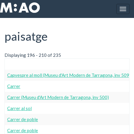
Vés al contingut
Togg
Inici
paisatge
navig
paisatge
Displaying 196 - 210 of 235
Capvespre al moll (Museu d'Art Modern de Tarragona, inv 509)
Carrer
Carrer (Museu d'Art Modern de Tarragona, inv 500)
Carrer al sol
Carrer de poble
Carrer de poble