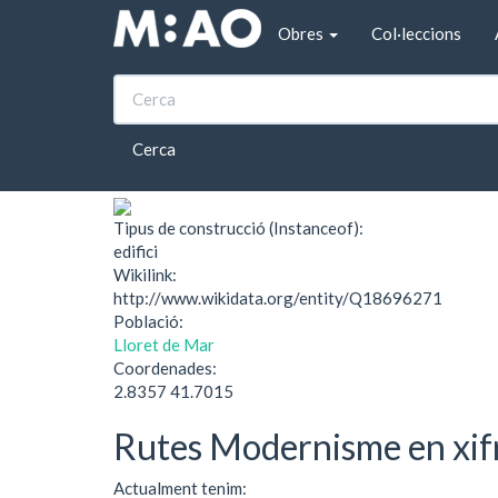
Vés al contingut
Obres
Col·leccions
Inici
Hipogeu Fàbregas i Mataró
Hipogeu Fàbregas i
Cerca
Tipus de construcció (Instanceof):
edifici
Wikilink:
http://www.wikidata.org/entity/Q18696271
Població:
Lloret de Mar
Coordenades:
2.8357 41.7015
Rutes Modernisme en xif
Actualment tenim: