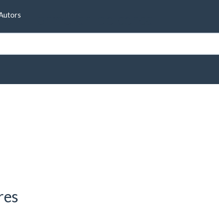
Formulari de cerca
Autors
 Mataró
res