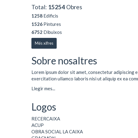
Total:
15254
Obres
1258
Edificis
1526
Pintures
6752
Dibuixos
Més xifres
Sobre nosaltres
Lorem ipsum dolor sit amet, consectetur adipiscing e
exercitation ullamco laboris nisi ut aliquip ex ea co
Llegir mes...
Logos
RECERCAIXA
ACUP
OBRA SOCIAL LA CAIXA
GRACMON