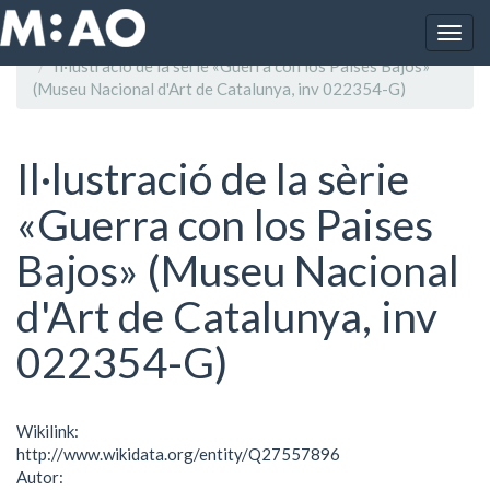
Vés al contingut
Togg
Inici
navig
Il·lustració de la sèrie «Guerra con los Paises Bajos»
(Museu Nacional d'Art de Catalunya, inv 022354-G)
Il·lustració de la sèrie
«Guerra con los Paises
Bajos» (Museu Nacional
d'Art de Catalunya, inv
022354-G)
Wikilink:
http://www.wikidata.org/entity/Q27557896
Autor: