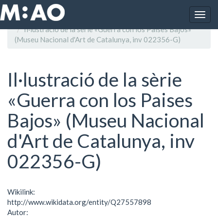
Vés al contingut
Togg
Inici
navig
Il·lustració de la sèrie «Guerra con los Paises Bajos»
(Museu Nacional d'Art de Catalunya, inv 022356-G)
Il·lustració de la sèrie
«Guerra con los Paises
Bajos» (Museu Nacional
d'Art de Catalunya, inv
022356-G)
Wikilink:
http://www.wikidata.org/entity/Q27557898
Autor: