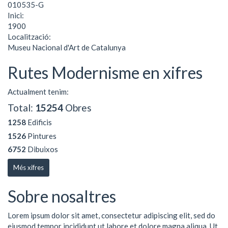
010535-G
Inici:
1900
Localització:
Museu Nacional d'Art de Catalunya
Rutes Modernisme en xifres
Actualment tenim:
Total:
15254
Obres
1258
Edificis
1526
Pintures
6752
Dibuixos
Més xifres
Sobre nosaltres
Lorem ipsum dolor sit amet, consectetur adipiscing elit, sed do
eiusmod tempor incididunt ut labore et dolore magna aliqua. Ut