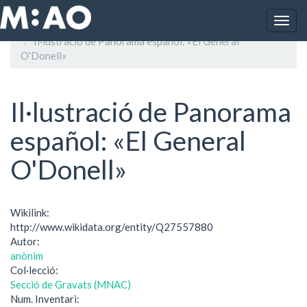
Vés al contingut
Togg
Inici
navig
Il·lustració de Panorama español: «El General
O'Donell»
Il·lustració de Panorama
español: «El General
O'Donell»
Wikilink:
http://www.wikidata.org/entity/Q27557880
Autor:
anònim
Col·lecció:
Secció de Gravats (MNAC)
Num. Inventari: