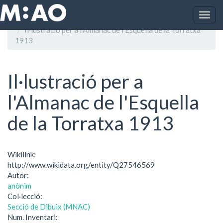
Vés al contingut
Togg
Inici
navig
Il·lustració per a l'Almanac de l'Esquella de la Torratxa
1913
Il·lustració per a
l'Almanac de l'Esquella
de la Torratxa 1913
Wikilink:
http://www.wikidata.org/entity/Q27546569
Autor:
anònim
Col·lecció:
Secció de Dibuix (MNAC)
Num. Inventari: