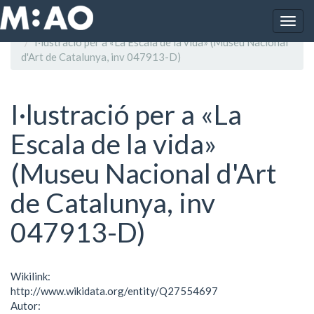
Vés al contingut
Togg
Inici
navig
I·lustració per a «La Escala de la vida» (Museu Nacional
d'Art de Catalunya, inv 047913-D)
I·lustració per a «La
Escala de la vida»
(Museu Nacional d'Art
de Catalunya, inv
047913-D)
Wikilink:
http://www.wikidata.org/entity/Q27554697
Autor: