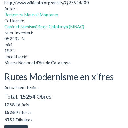
http://www.wikidata.org/entity/Q27524300
Autor:
Bartomeu Maura i Montaner
Col·lecció:
Gabinet Numismàtic de Catalunya (MNAC)
Num. Inventari:
052202-N
Inici:
1892
Localització:
Museu Nacional d'Art de Catalunya
Rutes Modernisme en xifres
Actualment tenim:
Total:
15254
Obres
1258
Edificis
1526
Pintures
6752
Dibuixos