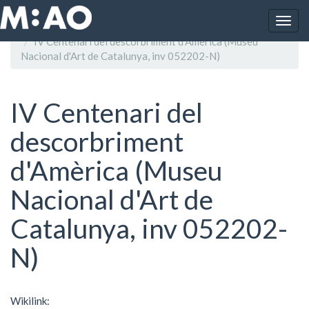
Vés al contingut
Togg
Inici
navig
IV Centenari del descorbriment d'Amèrica (Museu
Nacional d'Art de Catalunya, inv 052202-N)
IV Centenari del
descorbriment
d'Amèrica (Museu
Nacional d'Art de
Catalunya, inv 052202-
N)
Wikilink: