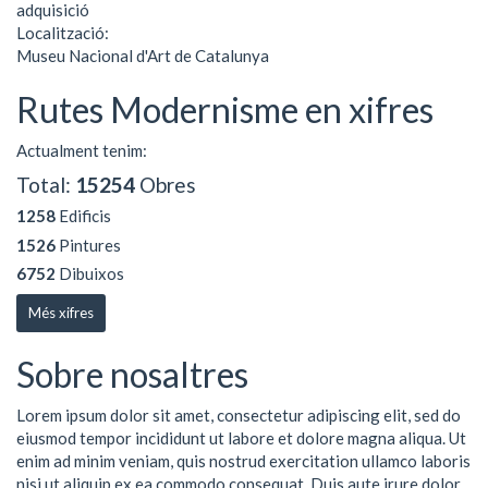
adquisició
Localització:
Museu Nacional d'Art de Catalunya
Rutes Modernisme en xifres
Actualment tenim:
Total:
15254
Obres
1258
Edificis
1526
Pintures
6752
Dibuixos
Més xifres
Sobre nosaltres
Lorem ipsum dolor sit amet, consectetur adipiscing elit, sed do
eiusmod tempor incididunt ut labore et dolore magna aliqua. Ut
enim ad minim veniam, quis nostrud exercitation ullamco laboris
nisi ut aliquip ex ea commodo consequat. Duis aute irure dolor