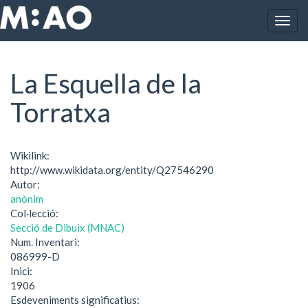
Vés al contingut
Togg
Inici
La Esquella de la Torratxa
navig
La Esquella de la
Torratxa
Wikilink:
http://www.wikidata.org/entity/Q27546290
Autor:
anònim
Col·lecció:
Secció de Dibuix (MNAC)
Num. Inventari:
086999-D
Inici:
1906
Esdeveniments significatius: