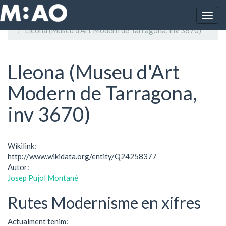
Vés al contingut
Togg
Inici
navig
Lleona (Museu d'Art Modern de Tarragona, inv 3670)
Lleona (Museu d'Art
Modern de Tarragona,
inv 3670)
Wikilink:
http://www.wikidata.org/entity/Q24258377
Autor:
Josep Pujol Montané
Rutes Modernisme en xifres
Actualment tenim: